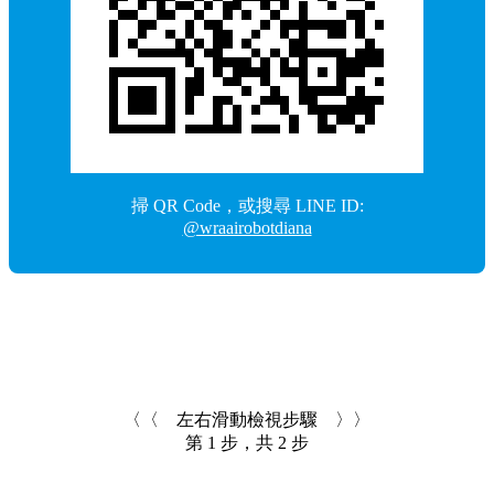
掃 QR Code，或搜尋 LINE ID:
@wraairobotdiana
〈〈
左右滑動檢視步驟
〉〉
第
1
步，共
2
步